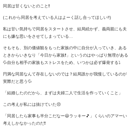
同居は甘くないとのこと❗
(これから同居を考えている人はよーく話し合ってほしい‼️)
私は甘い気持ちで同居をスタートさせ、結局続かず、義両親にも夫
にも嫌な思いをさせてしまっている…
そもそも、別の価値観をもった家族の中に自分が入っていき、ある
ときからいきなり「今日から家族❗」というのはやっぱり無理がある
💦自分も相手の家族もストレスをため、いつかは必ず爆発する⤵️
円満な同居なんて存在しないのでは？結局誰かが我慢しているのが
実際だと思う💦
「結婚したのだから、まずは夫婦二人で生活を作っていくこと」
この考えが私には抜けていた😣
「同居したら家事も半分こだなー😃ラッキー🎵」くらいのアマーい
考えしかなかったのだ❗