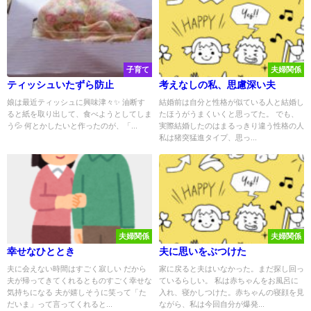
子育て
夫婦関係
ティッシュいたずら防止
考えなしの私、思慮深い夫
娘は最近ティッシュに興味津々✨ 油断す
結婚前は自分と性格が似ている人と結婚し
ると紙を取り出して、食べようとしてしま
たほうがうまくいくと思ってた。 でも、
う💦 何とかしたいと作ったのが、「...
実際結婚したのはまるっきり違う性格の人
私は猪突猛進タイプ、思っ...
夫婦関係
夫婦関係
幸せなひととき
夫に思いをぶつけた
夫に会えない時間はすごく寂しい だから
家に戻ると夫はいなかった。まだ探し回っ
夫が帰ってきてくれるとものすごく幸せな
ているらしい。 私は赤ちゃんをお風呂に
気持ちになる 夫が嬉しそうに笑って「た
入れ、寝かしつけた。赤ちゃんの寝顔を見
だいま」って言ってくれると...
ながら、私は今回自分が爆発...