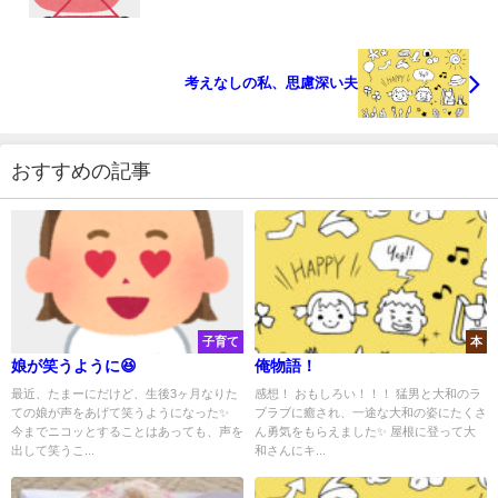
考えなしの私、思慮深い夫
おすすめの記事
子育て
本
娘が笑うように😆
俺物語！
最近、たまーにだけど、生後3ヶ月なりた
感想！ おもしろい！！！ 猛男と大和のラ
ての娘が声をあげて笑うようになった✨
ブラブに癒され、一途な大和の姿にたくさ
今までニコッとすることはあっても、声を
ん勇気をもらえました✨ 屋根に登って大
出して笑うこ...
和さんにキ...