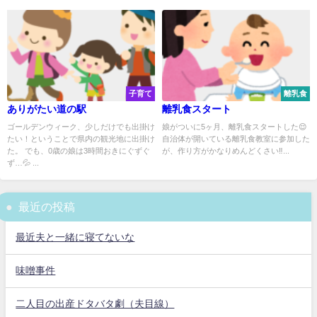
子育て
離乳食
ありがたい道の駅
離乳食スタート
ゴールデンウィーク、少しだけでも出掛け
娘がついに5ヶ月、離乳食スタートした😌
たい！ということで県内の観光地に出掛け
自治体が開いている離乳食教室に参加した
た。 でも、0歳の娘は3時間おきにぐずぐ
が、作り方がかなりめんどくさい‼...
ず…💦 ...
最近の投稿
最近夫と一緒に寝てないな
味噌事件
二人目の出産ドタバタ劇（夫目線）