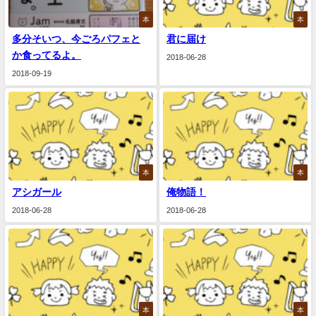
本
本
多分そいつ、今ごろパフェと
君に届け
か食ってるよ。
2018-06-28
2018-09-19
本
本
アシガール
俺物語！
2018-06-28
2018-06-28
本
本