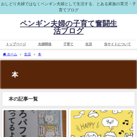
おしどり夫婦ではなくペンギン夫婦として生活する、とある家族の育児・子
育てブログ
ペンギン夫婦の子育て奮闘生
活ブログ
トップページ
夫婦関係
子育て
生活
当サイトについて
ホーム
生活
本
本
本の記事一覧