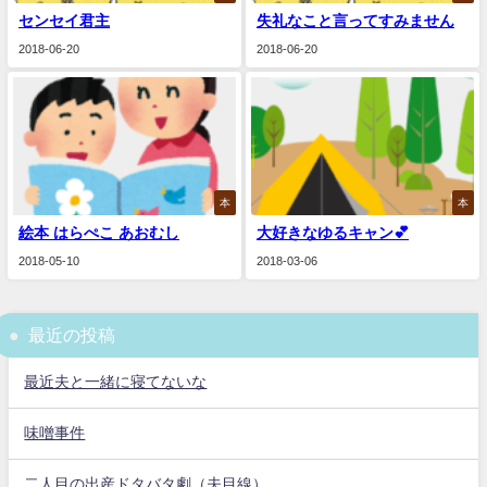
センセイ君主
失礼なこと言ってすみません
2018-06-20
2018-06-20
本
本
絵本 はらぺこ あおむし
大好きなゆるキャン💕
2018-05-10
2018-03-06
最近の投稿
最近夫と一緒に寝てないな
味噌事件
二人目の出産ドタバタ劇（夫目線）