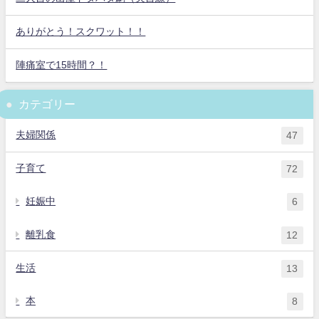
ありがとう！スクワット！！
陣痛室で15時間？！
カテゴリー
夫婦関係
47
子育て
72
妊娠中
6
離乳食
12
生活
13
本
8