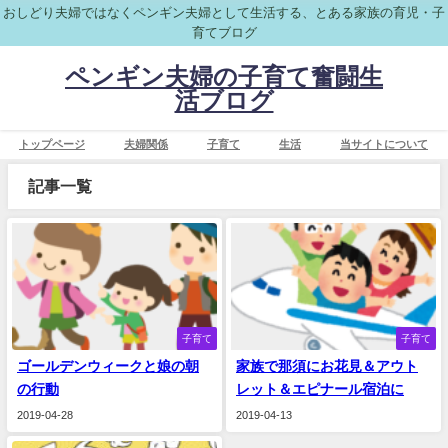
おしどり夫婦ではなくペンギン夫婦として生活する、とある家族の育児・子
育てブログ
ペンギン夫婦の子育て奮闘生
活ブログ
トップページ
夫婦関係
子育て
生活
当サイトについて
記事一覧
子育て
子育て
ゴールデンウィークと娘の朝
家族で那須にお花見＆アウト
の行動
レット＆エピナール宿泊に
2019-04-28
2019-04-13