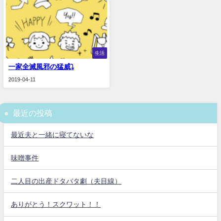
生活
一家全滅風邪の猛威⤵️
2019-04-11
最近の投稿
最近夫と一緒に寝てないな
味噌事件
二人目の出産ドタバタ劇（夫目線）
ありがとう！スクワット！！