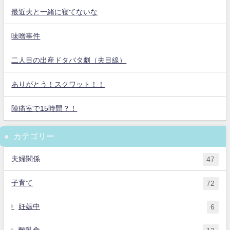
最近夫と一緒に寝てないな
味噌事件
二人目の出産ドタバタ劇（夫目線）
ありがとう！スクワット！！
陣痛室で15時間？！
カテゴリー
夫婦関係
47
子育て
72
妊娠中
6
離乳食