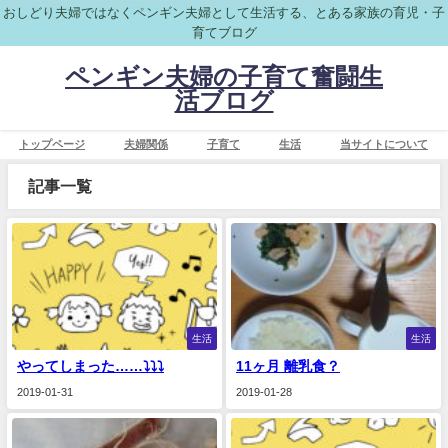
おしどり夫婦ではなくペンギン夫婦として生活する、とある家族の育児・子
育てブログ
ペンギン夫婦の子育て奮闘生
活ブログ
トップページ
夫婦関係
子育て
生活
当サイトについて
記事一覧
生活
生活
やってしまった……⤵️⤵️⤵️
11ヶ月 離乳食？
2019-01-31
2019-01-28