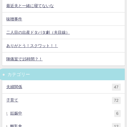
最近夫と一緒に寝てないな
味噌事件
二人目の出産ドタバタ劇（夫目線）
ありがとう！スクワット！！
陣痛室で15時間？！
カテゴリー
夫婦関係
47
子育て
72
妊娠中
6
離乳食
12