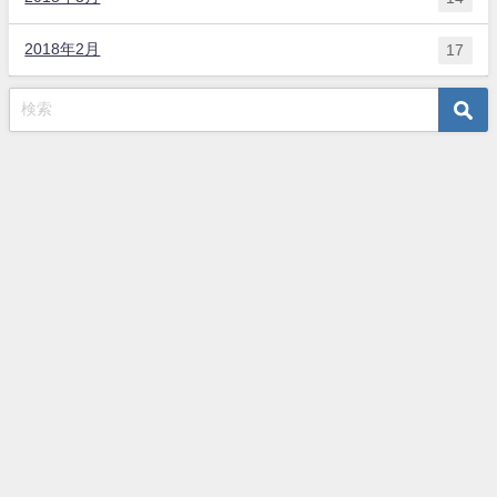
2018年2月
17
トップページ
夫婦関係
子育て
生活
当サイトについて
ペンギン夫婦の子育て奮闘生活ブログ All Rights Reserved.