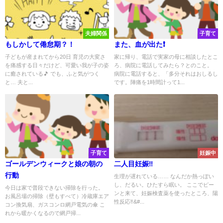
夫婦関係
子育て
もしかして倦怠期？！
また、血が出た❗
子どもが産まれてから20日 育児の大変さ
家に帰り、電話で実家の母に相談したとこ
を痛感する日々だけど、可愛い我が子の姿
ろ、病院に電話してみたら？とのこと。
に癒されている🎵 でも、ふと気がつく
病院に電話すると、「多分それはおしるし
と… 夫と...
です。陣痛を1時間計って1...
子育て
妊娠中
ゴールデンウィークと娘の朝の
二人目妊娠‼️
行動
生理が遅れている…… なんだか熱っぽい
し、だるい。ひたすら眠い。 ここでピー
今日は家で普段できない掃除を行った。
ンと来て、妊娠検査薬を使ったところ、陽
お風呂場の掃除（壁もすべて）冷蔵庫エア
性反応‼&#...
コン換気扇、ガスコンロ網戸電気の傘 こ
れから暖かくなるので網戸掃...