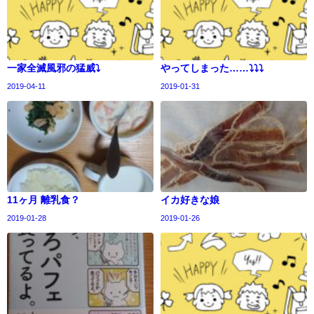
一家全滅風邪の猛威⤵️
やってしまった……⤵️⤵️⤵️
2019-04-11
2019-01-31
11ヶ月 離乳食？
イカ好きな娘
2019-01-28
2019-01-26