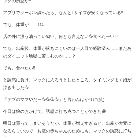
ックの誘惑が‼️
アプリでクーポン調べたら、なんとLサイズが安くなっている‼️
でも、体重が……⤵️⤵️⤵️
店の外に漂う油っこい匂い、何とも言えない💦食べたーい‼️‼️
でも、出産後、体重が落ちにくいのは一人目で経験済み……またあ
のダイエット地獄に苦しむのか……？
でも、食べたい‼️
と誘惑に負け、マックに入ろうとしたところ、タイミングよく娘が
泣き出した💦
「デブのママやだー💦💦💦💦」と言わんばかりに(笑)
今日は娘のおかげで、誘惑に打ち克つことができた😅
明日は買ってしまいそうだが、体重が増えすぎると、出産が大変に
なるらしいので、お腹の赤ちゃんのためにも、マックの誘惑に打ち