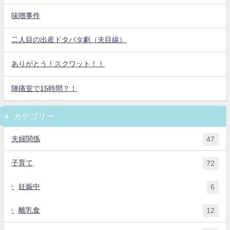
味噌事件
二人目の出産ドタバタ劇（夫目線）
ありがとう！スクワット！！
陣痛室で15時間？！
カテゴリー
夫婦関係
47
子育て
72
妊娠中
6
離乳食
12