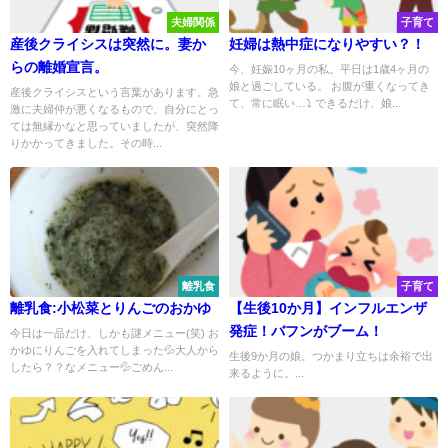
夫婦関係
子育て
産後クライシスは突然に。妻か
妊婦は熱中症になりやすい？！
らの離婚宣言。
今、妊娠10ヶ月の私。平日は1歳4ヶ月の
娘と過ごしている。 お腹が重くなってき
産後クライシスという言葉があります。急
て、常に眠い…⤵️ できるだけ、娘...
激に夫婦仲が悪くなるもので、自分にとっ
ては無縁かなと思っていましたが、突然降
りかかってきました。その時...
離乳食
子育て
離乳食:小松菜とりんごのおかゆ
【生後10か月】インフルエンザ
発症！バフンがブーム！
今日は一品だけ、しかも謎メニュー(笑) お
かゆにりんごを入れてしまった💦大人から
生後9か月の娘。つかまり立ちは余裕で出
したら？？なメニュー💦ごめん...
来るように。...