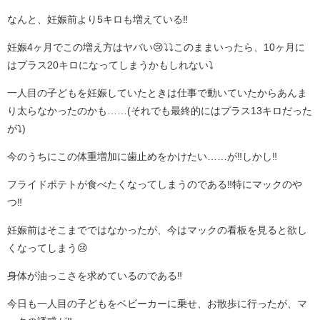
なんと、妊娠前より5キロも増えている‼️
妊娠4ヶ月でこの増え方はヤバい😢⤵️⤵️このままいったら、10ヶ月に
はプラス20キロになってしまうかもしれない⤵️
一人目の子どもを妊娠していたときは仕事で動いていたからあんま
り太らなかったのかも……(それでも最終的にはプラス13キロだった
が⤵️)
今のうちにこの体重増加に歯止めをかけたい……が‼️しかし‼️
フライドポテトが食べたくなってしまうのである‼️特にマックのや
つ‼️
妊娠前はそこまでではなかったが、今はマックの看板を見ると欲し
くなってしまう😢
身体が油っこさを求めているのである‼️
今日も一人目の子どもをベビーカーに乗せ、お散歩に行ったが、マ