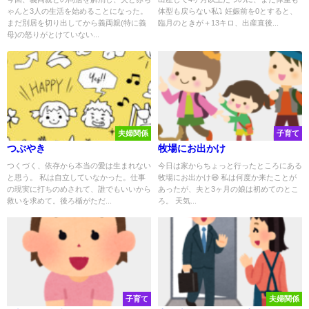
ゃんと3人の生活を始めることになった。
体型も戻らない私⤵️ 妊娠前を0とすると、
まだ別居を切り出してから義両親(特に義
臨月のときが＋13キロ、出産直後...
母)の怒りがとけていない...
夫婦関係
子育て
つぶやき
牧場にお出かけ
つくづく、依存から本当の愛は生まれない
今日は家からちょっと行ったところにある
と思う。 私は自立していなかった。仕事
牧場にお出かけ😆 私は何度か来たことが
の現実に打ちのめされて、誰でもいいから
あったが、夫と3ヶ月の娘は初めてのとこ
救いを求めて。後ろ楯がただ...
ろ。 天気...
子育て
夫婦関係