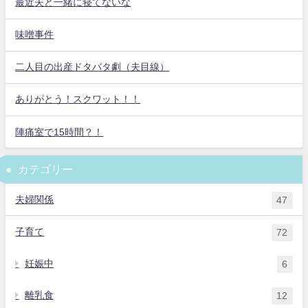
最近夫と一緒に寝てないな
味噌事件
二人目の出産ドタバタ劇（夫目線）
ありがとう！スクワット！！
陣痛室で15時間？！
カテゴリー
夫婦関係
47
子育て
72
妊娠中
6
離乳食
12