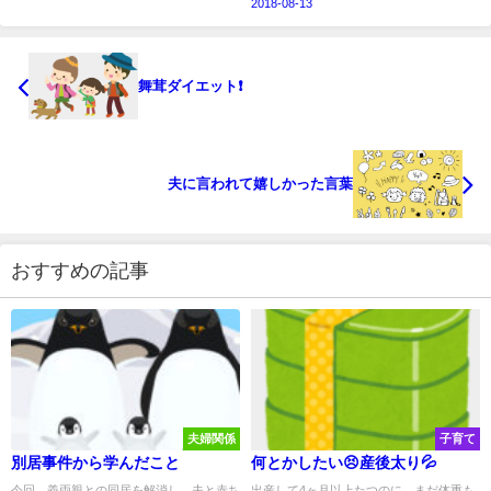
2018-08-13
舞茸ダイエット❗
夫に言われて嬉しかった言葉
おすすめの記事
夫婦関係
子育て
別居事件から学んだこと
何とかしたい😣産後太り💦
今回、義両親との同居を解消し、夫と赤ち
出産して4ヶ月以上たつのに、まだ体重も