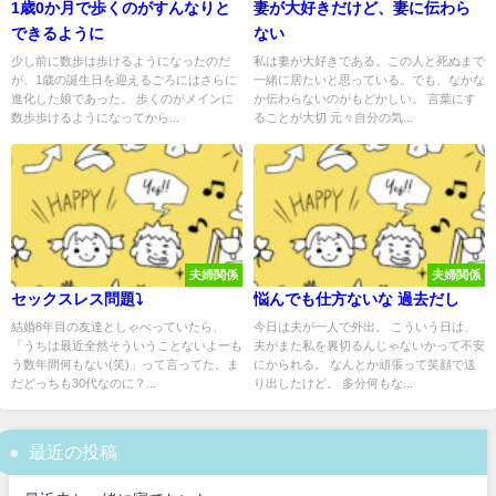
1歳0か月で歩くのがすんなりと
妻が大好きだけど、妻に伝わら
できるように
ない
少し前に数歩は歩けるようになったのだ
私は妻が大好きである。この人と死ぬまで
が、1歳の誕生日を迎えるごろにはさらに
一緒に居たいと思っている。でも、なかな
進化した娘であった。 歩くのがメインに
か伝わらないのがもどかしい。 言葉にす
数歩歩けるようになってから...
ることが大切 元々自分の気...
夫婦関係
夫婦関係
セックスレス問題⤵️
悩んでも仕方ないな 過去だし
結婚8年目の友達としゃべっていたら、
今日は夫が一人で外出。 こういう日は、
「うちは最近全然そういうことないよーも
夫がまた私を裏切るんじゃないかって不安
う数年間何もない(笑)」って言ってた。ま
にかられる。 なんとか頑張って笑顔で送
だどっちも30代なのに？...
り出したけど。 多分何もな...
最近の投稿