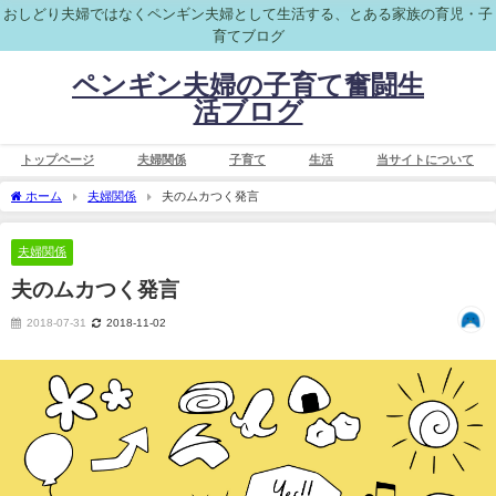
おしどり夫婦ではなくペンギン夫婦として生活する、とある家族の育児・子
育てブログ
ペンギン夫婦の子育て奮闘生
活ブログ
トップページ
夫婦関係
子育て
生活
当サイトについて
ホーム
夫婦関係
夫のムカつく発言
夫婦関係
夫のムカつく発言
2018-07-31
2018-11-02