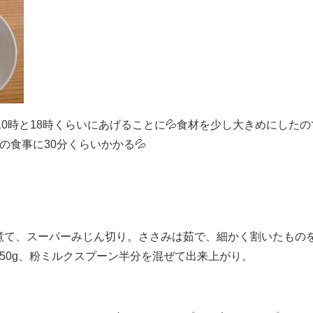
10時と18時くらいにあげることに💦食材を少し大きめにしたの
の食事に30分くらいかかる💦
煮て、スーパーみじん切り。ささみは茹で、細かく割いたもの
50g、粉ミルクスプーン半分を混ぜて出来上がり。