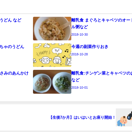
うどん など
離乳食 まぐろとキャベツのオー
ル粥など
2018-10-30
ぼちゃのうどん
今週の副菜作りおき
2018-10-28
ささみのあんかけ
離乳食:チンゲン菜とキャベツの
など
2018-10-01
【生後7か月】はいはいとお座り開始！