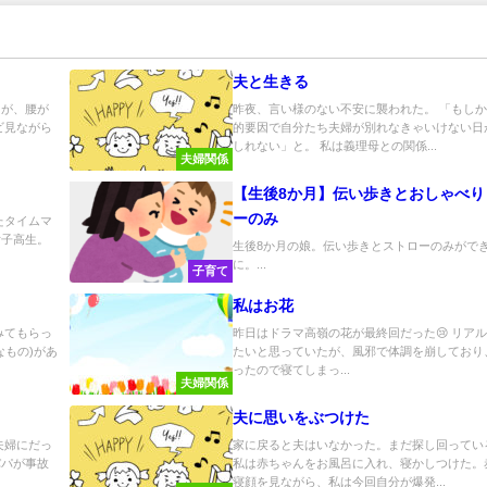
夫と生きる
たが、腰が
昨夜、言い様のない不安に襲われた。 「もし
ビ見ながら
的要因で自分たち夫婦が別れなきゃいけない日
しれない」と。 私は義理母との関係...
夫婦関係
【生後8か月】伝い歩きとおしゃべり
ーのみ
たタイムマ
女子高生。
生後8か月の娘。伝い歩きとストローのみがで
に。...
子育て
私はお花
みてもらっ
昨日はドラマ高嶺の花が最終回だった😢 リア
なもの)があ
たいと思っていたが、風邪で体調を崩しており
ったので寝てしまっ...
夫婦関係
夫に思いをぶつけた
夫婦にだっ
家に戻ると夫はいなかった。まだ探し回ってい
パパが事故
私は赤ちゃんをお風呂に入れ、寝かしつけた。
寝顔を見ながら、私は今回自分が爆発...