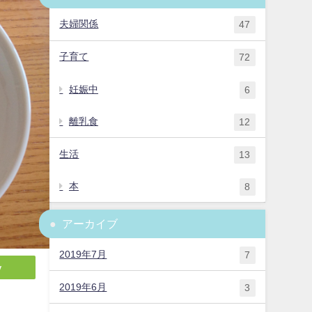
夫婦関係
47
子育て
72
妊娠中
6
離乳食
12
生活
13
本
8
アーカイブ
2019年7月
7
y
2019年6月
3