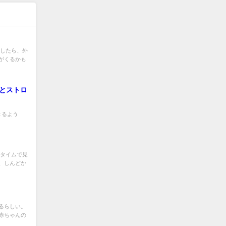
かしたら、外
がくるかも
とストロ
きるよう
ルタイムで見
、しんどか
るらしい。
赤ちゃんの