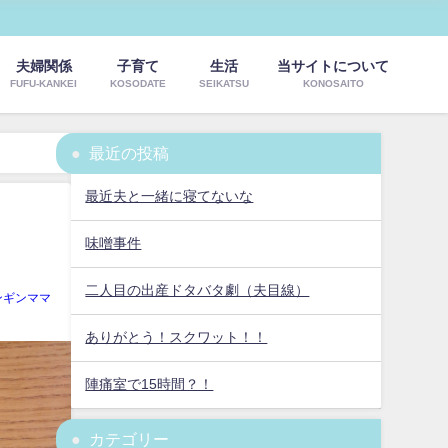
夫婦関係
子育て
生活
当サイトについて
FUFU-KANKEI
KOSODATE
SEIKATSU
KONOSAITO
最近の投稿
最近夫と一緒に寝てないな
味噌事件
二人目の出産ドタバタ劇（夫目線）
ンギンママ
ありがとう！スクワット！！
陣痛室で15時間？！
カテゴリー