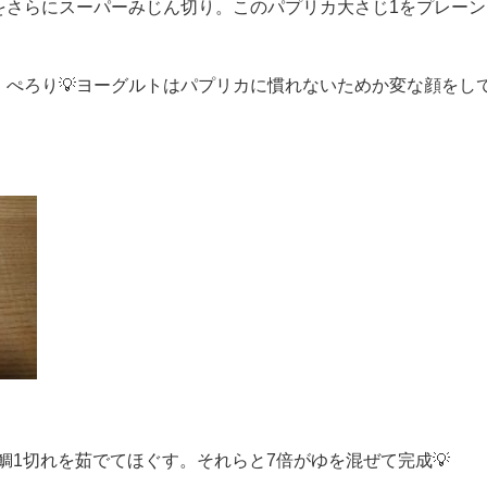
をさらにスーパーみじん切り。このパプリカ大さじ1をプレーン
、ぺろり💡ヨーグルトはパプリカに慣れないためか変な顔をし
用鯛1切れを茹でてほぐす。それらと7倍がゆを混ぜて完成💡