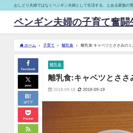
おしどり夫婦ではなくペンギン夫婦として生活する、とある家族の
ペンギン夫婦の子育て奮闘
ホーム
子育て
離乳食
離乳食:キャベツとささみのミ
離乳食
Facebook
離乳食:キャベツとささ
post
2018-09-18
2018-09-19
はてブ
Pocket