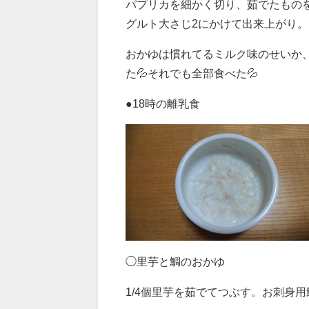
パプリカを細かく切り、茹でたもの
グルト大さじ2にかけて出来上がり。
おかゆは慣れてるミルク味のせいか
た💦それでも全部食べた💦
●18時の離乳食
◯里芋と鯛のおかゆ
1/4個里芋を茹でてつぶす。お刺身