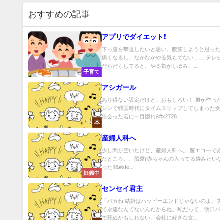
おすすめの記事
アプリでダイエット❗
下っ腹を撃退したいと思い、腹筋しようと思っ
痛くなるし、なかなかやる気もでない…… テレ
だらだらしてると、やる気がしぼみ、...
子育て
アシガール
あり得ない設定だけど、おもしろい！ 弟が作っ
シンで戦国時代にタイムスリップしてしまった
出会った若に一目惚れ&#x2728...
本
産婦人科へ
少し間が空いたけど、産婦人科へ。 膣エコーで
たところ、、胎嚢(赤ちゃんの入ってる袋みたい
った‼&#xfe...
妊娠中
センセイ君主
「バカね 結婚はハッピーエンドじゃないのよ。
て永遠なんてないんだからね。私だって、明日
で死ぬかもしれない。会社に好きな女...