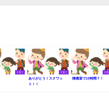
子育て
子育て
子育
ありがとう！スクワッ
陣痛室で15時間？！
ト！！