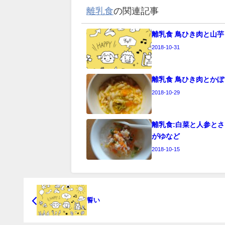
離乳食
の関連記事
離乳食 鳥ひき肉と山芋
2018-10-31
離乳食 鳥ひき肉とか
2018-10-29
離乳食:白菜と人参と
がゆなど
2018-10-15
誓い