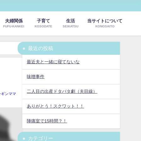
夫婦関係
子育て
生活
当サイトについて
FUFU-KANKEI
KOSODATE
SEIKATSU
KONOSAITO
最近の投稿
最近夫と一緒に寝てないな
味噌事件
二人目の出産ドタバタ劇（夫目線）
ンギンママ
ありがとう！スクワット！！
陣痛室で15時間？！
カテゴリー