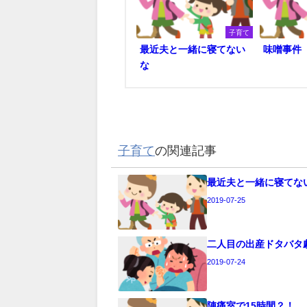
子育て
最近夫と一緒に寝てない
味噌事件
な
子育て
の関連記事
最近夫と一緒に寝てな
2019-07-25
二人目の出産ドタバタ
2019-07-24
陣痛室で15時間？！