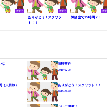
子育て
子育て
子育
ありがとう！スクワッ
陣痛室で15時間？！
ト！！
いな
味噌事件
2019-07-24
劇（夫目線）
ありがとう！スクワット！！
2019-07-09
ついに陣痛！