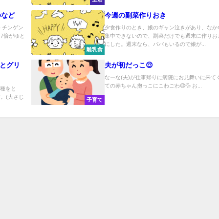
ゆなど
今週の副菜作りおき
 チンゲン
夕食作りのとき、娘のギャン泣きがあり、なか
7倍がゆと
集中できないので、副菜だけでも週末に作りお
にした。週末なら、パパもいるので娘が...
離乳食
ごとグリ
夫が初だっこ😌
なーな(夫)が仕事帰りに病院にお見舞いに来てく
ての赤ちゃん抱っこにこわごわ😣💦 お...
と種をと
。(大さじ
子育て