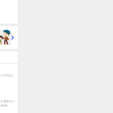
二人目はな
娘が風邪をひ
&#...