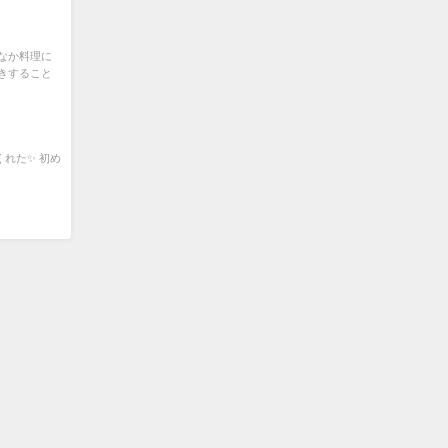
なか料理に
きすること
れた✨ 初め
ペンギン夫婦の子育て奮闘生活ブログ All Rights Reserved.