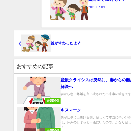
2019-07-09
首がすわったよ🎵
おすすめの記事
産後クライシスは突然に。妻からの離
解決へ
妻から急に離婚を言い渡された出来事の続きです。
夫婦関係
キスマーク
夫が仕事に出掛ける朝、寂しくて本当に辛い⤵️ 
は、休みの日ずっと一緒にいたので、かなり寂
「...
夫婦関係