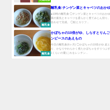
離乳食:チンゲン菜とキャベツのおか
●10時の離乳食 ◯チンゲン菜とキャベツのおかゆ
菜の葉先とキャベツを柔らかく煮てみじん切り。
合わせて完成。 ◯鮭とカリフ...
離乳食
かぼちゃの10倍がゆ、しらすとりん
ンピースのあえもの
今日の離乳食(6ヶ月) ◯かぼちゃの10倍がゆ 皮
り、かなりやわらかく煮たかぼちゃをすりつぶす
1くらいの量)これをレンチン...
離乳食
トップページ
夫婦関係
子育て
生活
当サイトについて